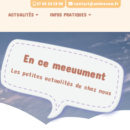
07 68 24 18 96
contact@animecow.fr
ACTUALITÉS
INFOS PRATIQUES
En ce meeuument
Les petites actualités de chez nous