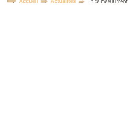
En ce meeuument
Accueil
Actualités