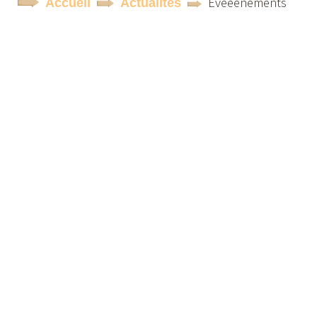
Evêêênements
Accueil
Actualités