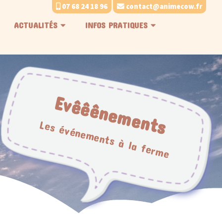
07 68 24 18 96
contact@animecow.fr
ACTUALITÉS
INFOS PRATIQUES
Evêêênements
Les événements à la ferme