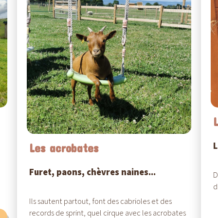
L
Les acrobates
Furet, paons, chèvres naines...
D
d
Ils sautent partout, font des cabrioles et des
records de sprint, quel cirque avec les acrobates