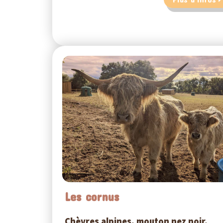
Les cornus
Chèvres alpines, mouton nez noir,