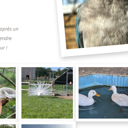
e après un
tendre
ur !