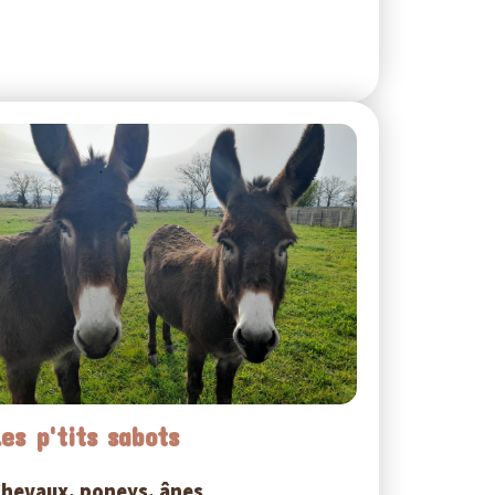
Les p'tits sabots
hevaux, poneys, ânes