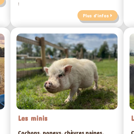
!
Plus d'infos
Les minis
Cochons, poneys, chèvres naines,
C