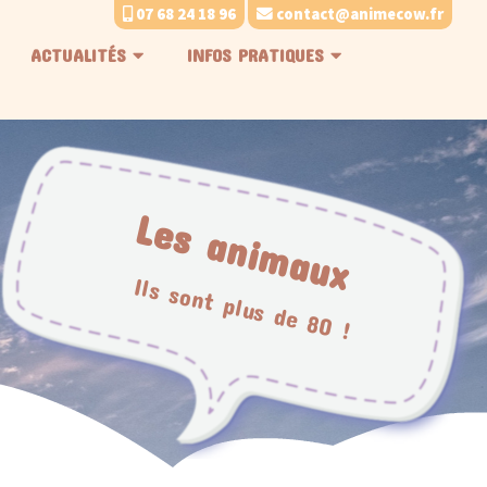
07 68 24 18 96
contact@animecow.fr
ACTUALITÉS
INFOS PRATIQUES
Les animaux
Ils sont plus de 80 !