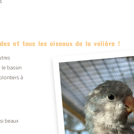
s
des et tous les oiseaux de la volière !
utres
 le bassin
olontiers à
ssi beaux