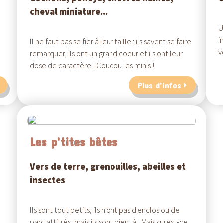
cheval miniature...
U
i
Il ne faut pas se fier à leur taille : ils savent se faire
v
remarquer, ils ont un grand coeur et ils ont leur
dose de caractère ! Coucou les minis !
Plus d'infos
Les p'tites bêtes
Vers de terre, grenouilles, abeilles et
insectes
Ils sont tout petits, ils n'ont pas d'enclos ou de
parc attitrés, mais ils sont bien là ! Mais qu'est-ce