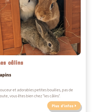
Les câlins
apins
ouceur et adorables petites bouilles, pas de
oute, vous êtes bien chez "les câlins".
Plus d'infos