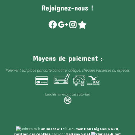
Rejoignez-nous !
Moyens de paiement :
Paiement sur place par carte bancaire, chèque, chèques vacances ou espèces
Les chiens ne sont pas autorisés
animecow.fr
© 2026
mentions légales
,
RGPD
,
Gestion des cookies
| site web :
clarisse-b.net