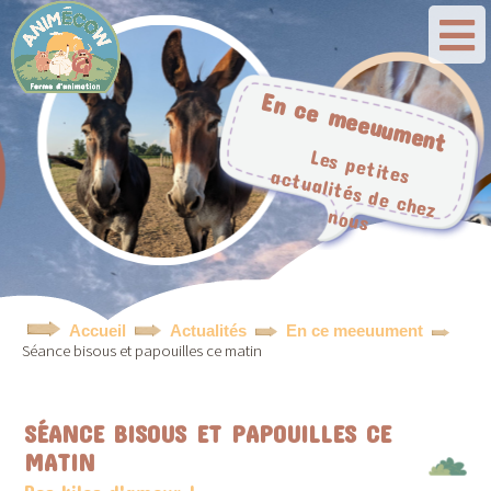
En ce meeuument
Les p
ctu
a
lités d
e ch
ez
ou
etites a
n
s
Accueil
Actualités
En ce meeuument
Séance bisous et papouilles ce matin
SÉANCE BISOUS ET PAPOUILLES CE
MATIN