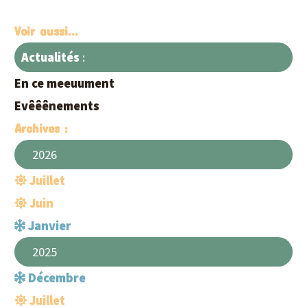
Voir aussi...
Actualités
:
En ce meeuument
Evêêênements
Archives :
2026
Juillet
Juin
Janvier
2025
Décembre
Juillet